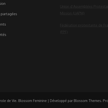
sion
Union d’Assemblées Protesta
Mission (UAPM)
 partagées
ents
Fédération protestante de Fr
(FPF)
vités
role de Vie.
Blossom Feminine | Développé par
Blossom Themes
. Pr