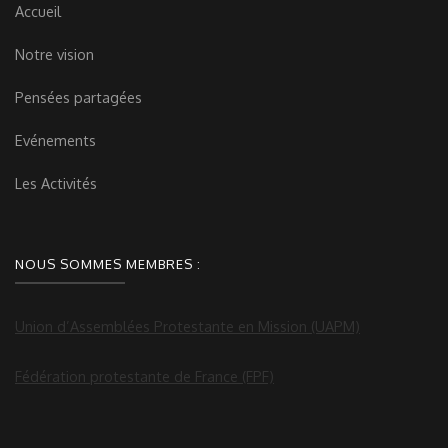
Accueil
Notre vision
Pensées partagées
Evénements
Les Activités
NOUS SOMMES MEMBRES :
Union d’Assemblées Protestante en Mission (UAPM)
Fédération protestante de France (FPF)