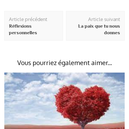
Navigation
Article précédent
Article suivant
d'article
Réflexions
La paix que tu nous
personnelles
donnes
Vous pourriez également aimer...