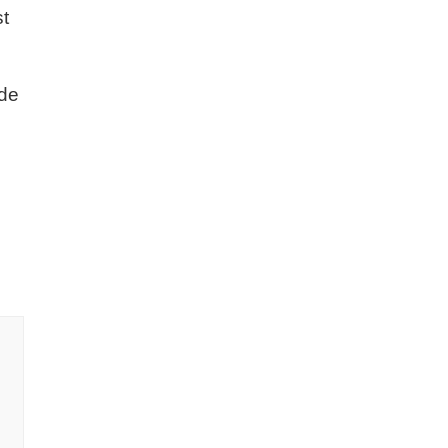
st
 de