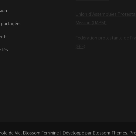
sion
Union d’Assemblées Protesta
Mission (UAPM)
 partagées
ents
Fédération protestante de Fr
(FPF)
vités
role de Vie.
Blossom Feminine | Développé par
Blossom Themes
. Pr