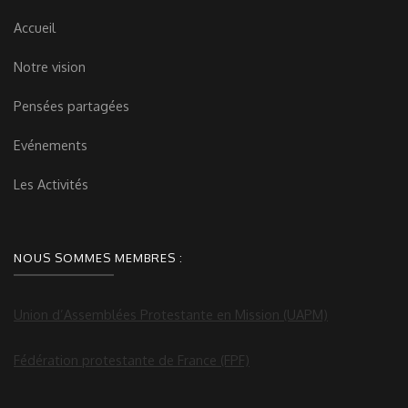
Accueil
Notre vision
Pensées partagées
Evénements
Les Activités
NOUS SOMMES MEMBRES :
Union d’Assemblées Protestante en Mission (UAPM)
Fédération protestante de France (FPF)